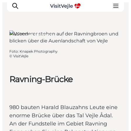
Museen
Egtved, Südjütland
Erlebnisse
Foto
:
Knapek Photography
©
VisitVejle
Veranstaltungen
Reiseplanung
Inspiration
Ravning-Brücke
980 bauten Harald Blauzahns Leute eine
enorme Brücke über das Tal Vejle Ådal.
An der Fundstelle im Gebiet Ravning