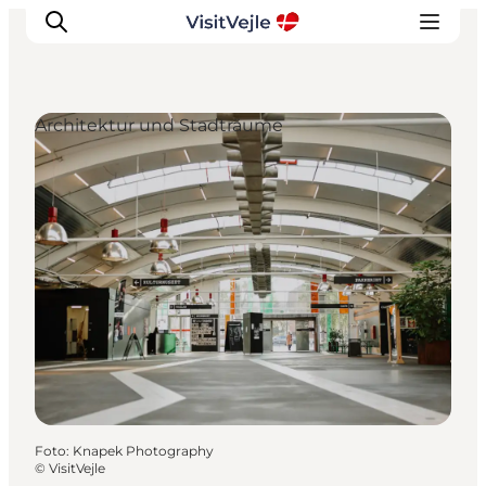
Architektur und Stadträume
Erlebnisse
Veranstaltungen
Reiseplanung
Inspiration
Foto
:
Knapek Photography
©
VisitVejle