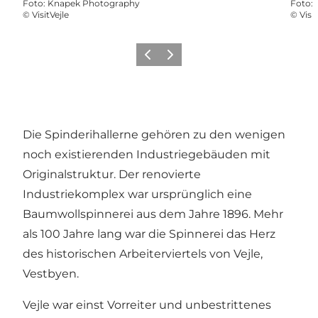
Foto
:
Knapek Photography
Foto
:
©
VisitVejle
©
Visit
Zurück
Weiter
Die Spinderihallerne gehören zu den wenigen
noch existierenden Industriegebäuden mit
Originalstruktur. Der renovierte
Industriekomplex war ursprünglich eine
Baumwollspinnerei aus dem Jahre 1896. Mehr
als 100 Jahre lang war die Spinnerei das Herz
des historischen Arbeiterviertels von Vejle,
Vestbyen.
Vejle war einst Vorreiter und unbestrittenes