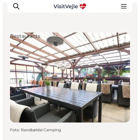
Restaurants
Erlebnisse
Veranstaltungen
Reiseplanung
Inspiration
Foto
:
Randbøldal Camping