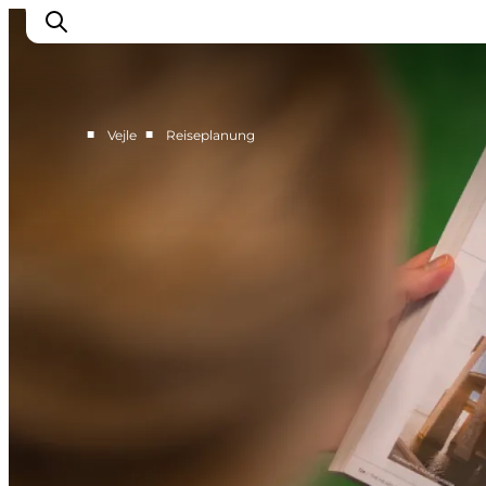
■
■
Vejle
Reiseplanung
Erlebnisse
Veranstaltungen
Reiseplanung
Inspiration