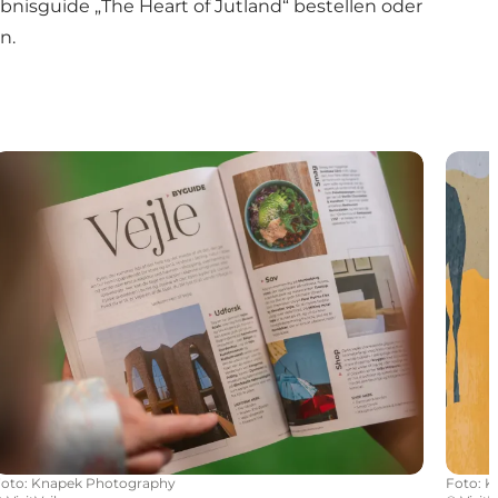
isguide „The Heart of Jutland“ bestellen oder
n.
Erlebnismagazin
Touris
Foto
:
Knapek Photography
Foto
:
K