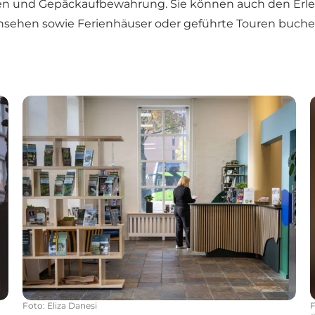
ten und Gepäckaufbewahrung. Sie können auch den Erlebn
nsehen sowie Ferienhäuser oder geführte Touren buche
Touristenbüros in Vejle
Foto
:
Eliza Danesi