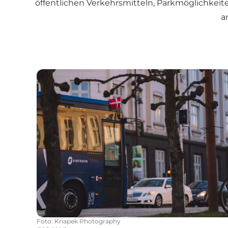
öffentlichen Verkehrsmitteln, Parkmöglichkei
a
Transport und Parken
Foto
:
Knapek Photography