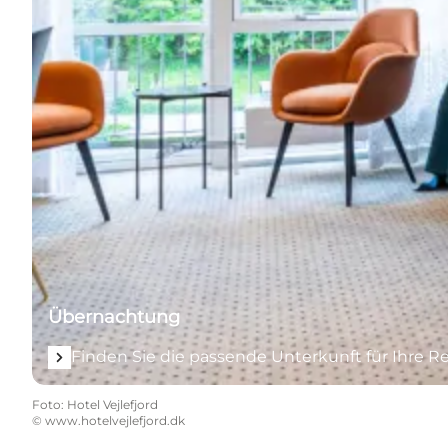
Übernachtung
Finden Sie die passende Unterkunft für Ihre Re
Foto
:
Hotel Vejlefjord
©
www.hotelvejlefjord.dk