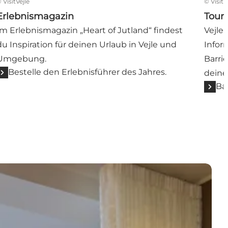
©
VisitVejle
©
VisitV
Erlebnismagazin
Touri
Im Erlebnismagazin „Heart of Jutland“ findest
Vejle 
du Inspiration für deinen Urlaub in Vejle und
Infor
Umgebung.
Barri
Bestelle den Erlebnisführer des Jahres.
deine
Ba