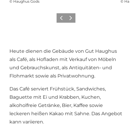
©
Haughus Gods
©
Hau
Zurück
Weiter
Heute dienen die Gebäude von Gut Haughus
als Café, als Hofladen mit Verkauf von Möbeln
und Gebrauchskunst, als Antiquitäten- und
Flohmarkt sowie als Privatwohnung.
Das Café serviert Frühstück, Sandwiches,
Baguette mit Ei und Krabben, Kuchen,
alkoholfreie Getränke, Bier, Kaffee sowie
leckeren heißen Kakao mit Sahne. Das Angebot
kann variieren.