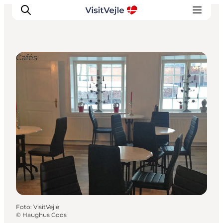
Cafés
Erlebnisse
Veranstaltungen
Reiseplanung
Inspiration
Foto
:
VisitVejle
©
Haughus Gods