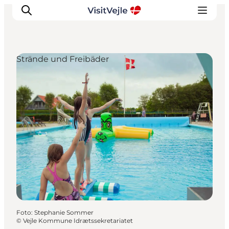
Strände und Freibäder
Erlebnisse
Veranstaltungen
Reiseplanung
Inspiration
Foto
:
Stephanie Sommer
©
Vejle Kommune Idrætssekretariatet