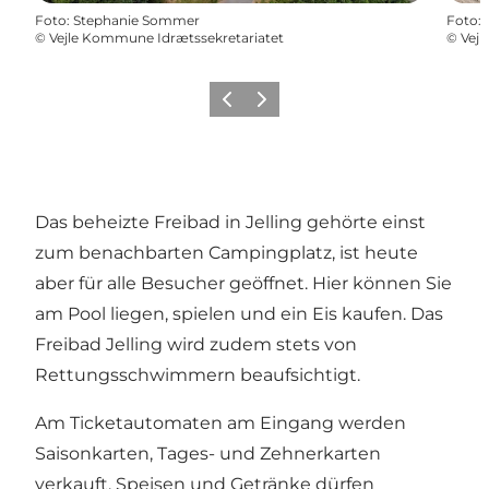
Foto
:
Stephanie Sommer
Foto
:
©
Vejle Kommune Idrætssekretariatet
©
Vejl
Zurück
Weiter
Das beheizte Freibad in Jelling gehörte einst
zum benachbarten Campingplatz, ist heute
aber für alle Besucher geöffnet. Hier können Sie
am Pool liegen, spielen und ein Eis kaufen. Das
Freibad Jelling wird zudem stets von
Rettungsschwimmern beaufsichtigt.
Am Ticketautomaten am Eingang werden
Saisonkarten, Tages- und Zehnerkarten
verkauft. Speisen und Getränke dürfen