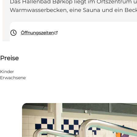
Das Hallenbad Børkop liegt im Ortszentrum un
Warmwasserbecken, eine Sauna und ein Beck
Öffnungszeiten
Preise anzeigen
Preise
Kinder, Freunde, Mir selbst
Kinder
Erwachsene