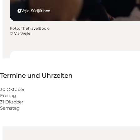
Vejle, Südjütland
Foto
:
TheTravelBook
©
VisitVejle
Termine und Uhrzeiten
Termine und Uhrzeiten
Kostenlos
Website besuchen
30 Oktober
Freitag
Hunde erlaubt
31 Oktober
Samstag
Kinder, Freunde, Mein Partner, Mir selbst