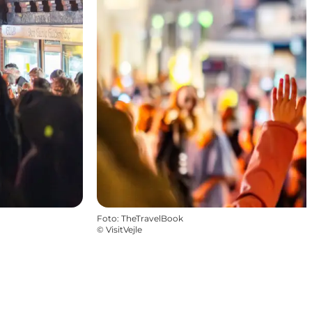
Foto
:
TheTravelBook
©
VisitVejle