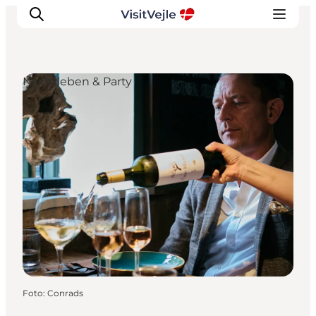
Nachtleben & Party
Erlebnisse
Veranstaltungen
Reiseplanung
Inspiration
Foto
:
Conrads