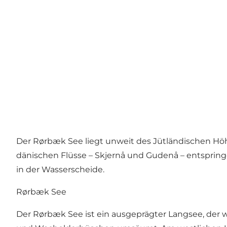
Der Rørbæk See liegt unweit des Jütländischen Höh
dänischen Flüsse – Skjernå und Gudenå – entspringe
in der Wasserscheide.
Rørbæk See
Der Rørbæk See ist ein ausgeprägter Langsee, der w