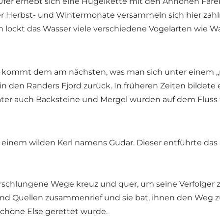
r erhebt sich eine Hügelkette mit den Anhöhen Fåreb
der Herbst- und Wintermonate versammeln sich hier za
ockt das Wasser viele verschiedene Vogelarten wie Was
kommt dem am nächsten, was man sich unter einem „rich
in den Randers Fjord zurück. In früheren Zeiten bildet
päter auch Backsteine und Mergel wurden auf dem Fluss 
inem wilden Kerl namens Gudar. Dieser entführte das 
rschlungene Wege kreuz und quer, um seine Verfolger z
 und Quellen zusammenrief und sie bat, ihnen den Weg 
schöne Else gerettet wurde.