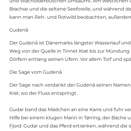
und Wacholderbüschen umsäumt. Am westlichen Ufe
Brachse und die seltene Seeforelle, und während 
kann man Reh- und Rotwild beobachten, außerdem l
Gudenå
Der Gudenå ist Dänemarks längster Wasserlauf und 
Weg von der Quelle in Tinnet Krat bis zur Mündung 
Dörfern entlang seinen Ufern. Vor allem Torf und s
Die Sage vom Gudenå
Der Sage nach verdankt der Gudenå seinen Namen e
Krat, wo der Fluss entspringt.
Gudar band das Mädchen an eine Karre und fuhr ve
Hilfe bei einem klugen Mann in Tørring, der Bäche
Fjord. Gudar und das Pferd ertranken, während die 