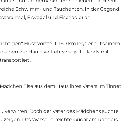
anke und Kælderbanke. Im See leben u.a. Hecht,
hlreiche Schwimm- und Tauchenten. In der Gegend
seramsel, Eisvogel und Fischadler an.
tigen“ Fluss vorstellt. 160 km legt er auf seinem
e er einen der Hauptverkehrswege Jütlands mit
transportiert.
Mädchen Else aus dem Haus ihres Vaters im Tinnet
u verwirren. Doch der Vater des Mädchens suchte
zu zeigen. Das Wasser erreichte Gudar am Randers