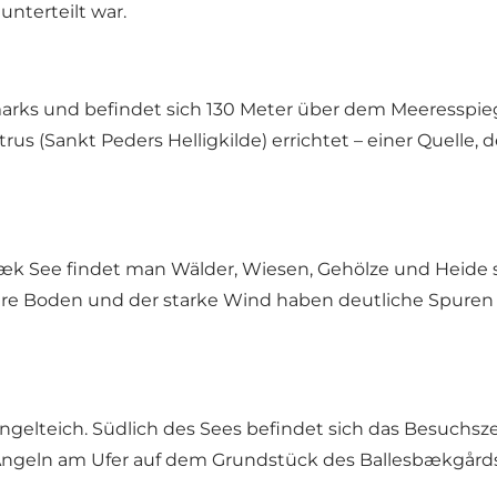
unterteilt war.
arks und befindet sich 130 Meter über dem Meeresspiege
trus (Sankt Peders Helligkilde) errichtet – einer Quelle
k See findet man Wälder, Wiesen, Gehölze und Heide s
gere Boden und der starke Wind haben deutliche Spure
e Angelteich. Südlich des Sees befindet sich das Besuc
 Angeln am Ufer auf dem Grundstück des Ballesbækgårds 