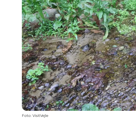
Foto
:
VisitVejle