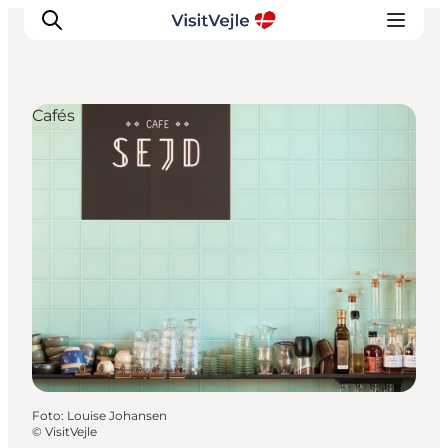
Cafés
Erlebnisse
Veranstaltungen
Reiseplanung
Inspiration
Foto
:
Louise Johansen
©
VisitVejle