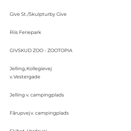
Give St./Skulpturby Give
11.
Riis Feriepark
11.
GIVSKUD ZOO - ZOOTOPIA
11.
Jelling, Kollegievej
11.
v. Vestergade
Jelling v. campingplads
11.5
Fårupvej v. campingplads
12.