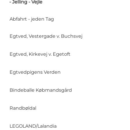
- Jelling - Vejle
Abfahrt - jeden Tag
Egtved, Vestergade v. Buchsvej
10.
Egtved, Kirkevej v. Egetoft
10.
Egtvedpigens Verden
10.
Bindeballe Købmandsgård
10.
Randbøldal
10.
LEGOLAND/Lalandia
11.1