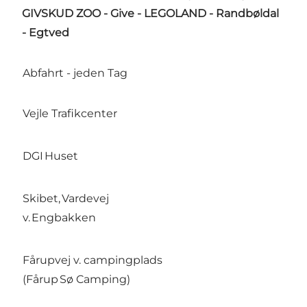
GIVSKUD ZOO - Give - LEGOLAND - Randbøldal
- Egtved
Abfahrt - jeden Tag
Vejle Trafikcenter
DGI Huset
Skibet, Vardevej
v. Engbakken
Fårupvej v. campingplads
(Fårup Sø Camping)