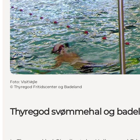
Foto
:
VisitVejle
©
Thyregod Fritidscenter og Badeland
Thyregod svømmehal og badel