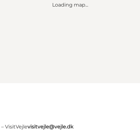
Loading map...
 VisitVejle
visitvejle@vejle.dk