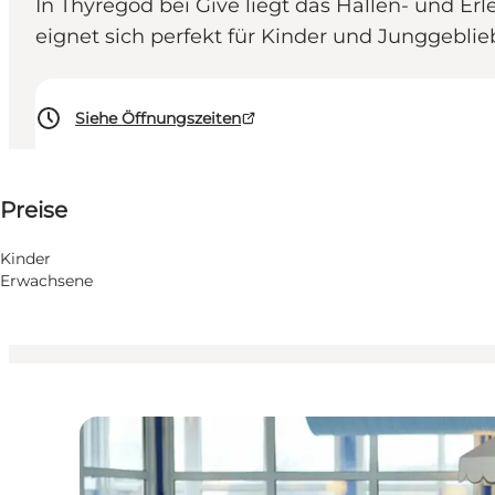
In Thyregod bei Give liegt das Hallen- und Er
eignet sich perfekt für Kinder und Junggeblie
Siehe Öffnungszeiten
Preise anzeigen
Preise
Website besuchen
Kinder, Mir selbst
Kinder
Erwachsene