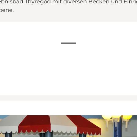
lebnisbad Thyregod mit diversen Becken und Einri
bene.