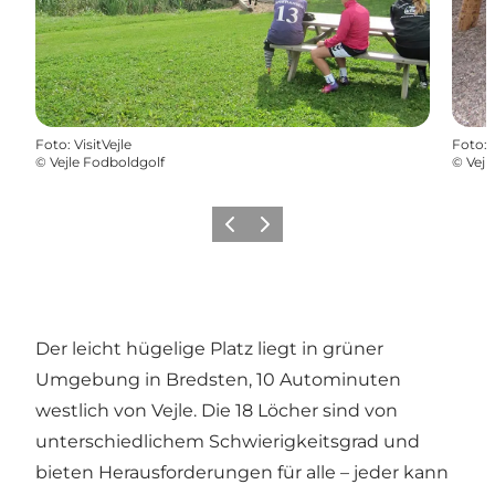
Foto
:
VisitVejle
Foto
:
©
Vejle Fodboldgolf
©
Vejl
Zurück
Weiter
Der leicht hügelige Platz liegt in grüner
Umgebung in Bredsten, 10 Autominuten
westlich von Vejle. Die 18 Löcher sind von
unterschiedlichem Schwierigkeitsgrad und
bieten Herausforderungen für alle – jeder kann