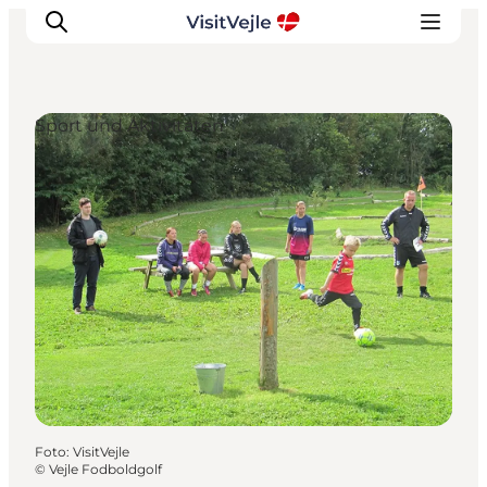
Sport und Aktivitäten
Erlebnisse
Veranstaltungen
Reiseplanung
Inspiration
Foto
:
VisitVejle
©
Vejle Fodboldgolf