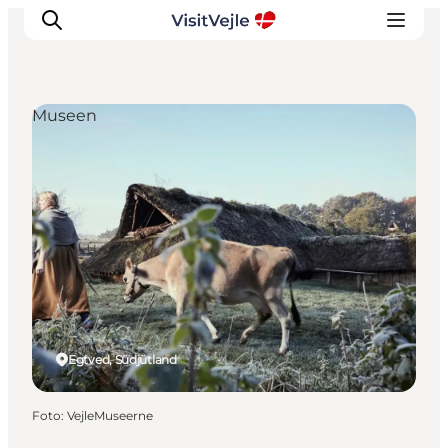
Museen
Erlebnisse
Veranstaltungen
Reiseplanung
Inspiration
Egtved, Südjütland
Foto
:
VejleMuseerne