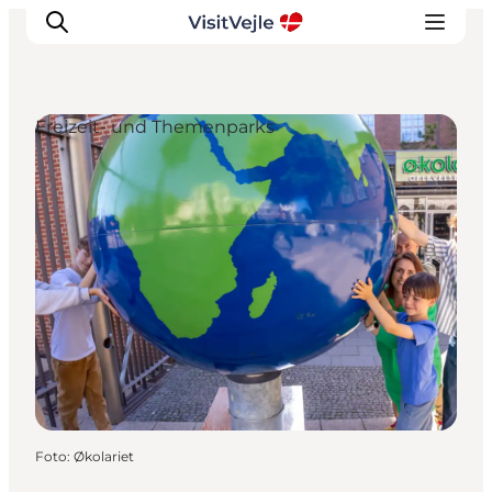
Freizeit- und Themenparks
Erlebnisse
Veranstaltungen
Reiseplanung
Inspiration
Foto
:
Økolariet