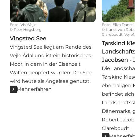
Foto
:
VisitVejle
Foto
:
Eliza Danesi
©
Peer Høgsberg
©
Kunst von Rober
Clareboudt, Vejle
Vingsted See
Tørskind Kie
Vingsted See liegt am Rande des
Landschafts
Vejle Ådal und ist ein historisches
Jacobsen - 
Moor, in dem in der Eisenzeit
Die Landschaf
Waffen geopfert wurden. Der See
Tørskind Kies
wird heute als Angelsee genutzt.
ehemaligen Ki
Mehr erfahren
befindet sich
Landschaftss
Dänemarks, g
Robert Jacob
Clareboudt.
Mehr erfah