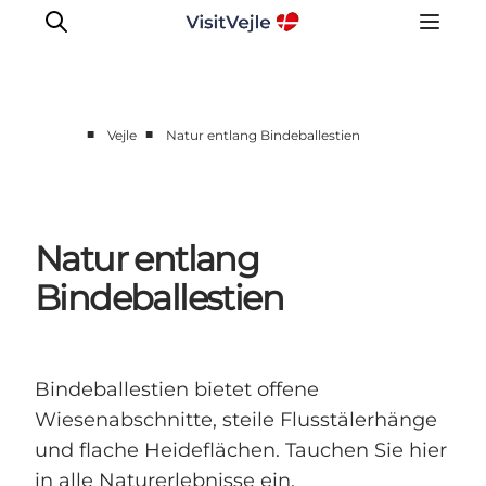
■
■
Vejle
Natur entlang Bindeballestien
Erlebnisse
Veranstaltungen
Reiseplanung
Natur entlang
Inspiration
Bindeballestien
Bindeballestien bietet offene
Wiesenabschnitte, steile Flusstälerhänge
und flache Heideflächen. Tauchen Sie hier
in alle Naturerlebnisse ein.