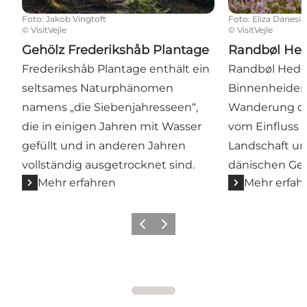
Foto
:
Jakob Vingtoft
Foto
:
Eliza Danesi
©
VisitVejle
©
VisitVejle
Gehölz Frederikshåb Plantage
Randbøl Hei
Frederikshåb Plantage enthält ein
Randbøl Hede 
seltsames Naturphänomen
Binnenheiden
namens „die Siebenjahresseen“,
Wanderung du
die in einigen Jahren mit Wasser
vom Einfluss d
gefüllt und in anderen Jahren
Landschaft u
vollständig ausgetrocknet sind.
dänischen Ges
Mehr erfahren
Mehr erfah
Zurück
Weiter