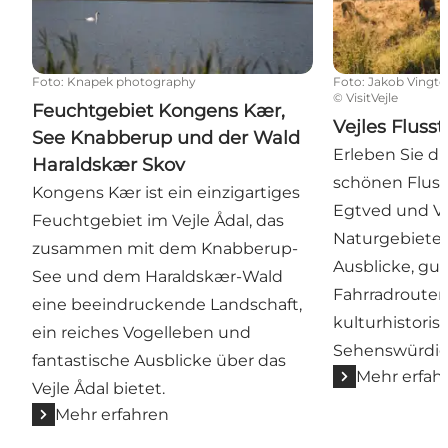
Foto
:
Knapek photography
Foto
:
Jakob Vingto
©
VisitVejle
Feuchtgebiet Kongens Kær,
Vejles Flusst
See Knabberup und der Wald
Erleben Sie di
Haraldskær Skov
schönen Flusst
Kongens Kær ist ein einzigartiges
Egtved und Vej
Feuchtgebiet im Vejle Ådal, das
Naturgebiete 
zusammen mit dem Knabberup-
Ausblicke, gu
See und dem Haraldskær-Wald
Fahrradroute
eine beeindruckende Landschaft,
kulturhistoris
ein reiches Vogelleben und
Sehenswürdig
fantastische Ausblicke über das
Mehr erfah
Vejle Ådal bietet.
Mehr erfahren