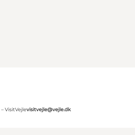
 VisitVejle
visitvejle@vejle.dk