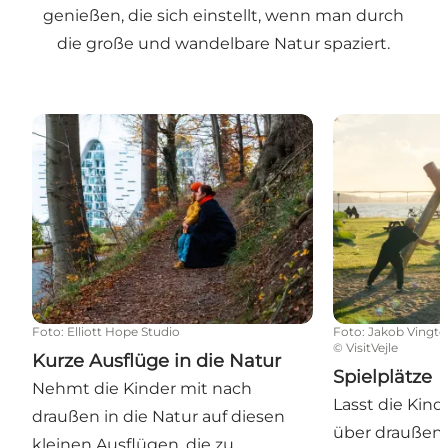
genießen, die sich einstellt, wenn man durch
die große und wandelbare Natur spaziert.
Kurze Ausflüge in die Natur
Spielplätze
Foto
:
Elliott Hope Studio
Foto
:
Jakob Vingto
©
VisitVejle
Kurze Ausflüge in die Natur
Spielplätze
Nehmt die Kinder mit nach
Lasst die Kind
draußen in die Natur auf diesen
über draußen 
kleinen Ausflügen, die zu