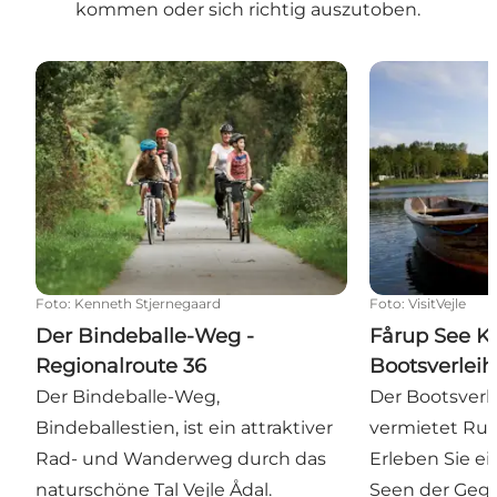
kommen oder sich richtig auszutoben.
Der Bindeballe-Weg - Regionalroute 36
Fårup See Kio
Foto
:
Kenneth Stjernegaard
Foto
:
VisitVejle
Der Bindeballe-Weg -
Fårup See K
Regionalroute 36
Bootsverleih
Der Bindeballe-Weg,
Der Bootsverl
Bindeballestien, ist ein attraktiver
vermietet Rud
Rad- und Wanderweg durch das
Erleben Sie ei
naturschöne Tal Vejle Ådal.
Seen der Gege