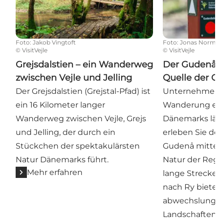
Foto
:
Jakob Vingtoft
Foto
:
Jonas Norm
©
VisitVejle
©
VisitVejle
Grejsdalstien – ein Wanderweg
Der Gudenå-
zwischen Vejle und Jelling
Quelle der 
Der Grejsdalstien (Grejstal-Pfad) ist
Unternehmen 
ein 16 Kilometer langer
Wanderung en
Wanderweg zwischen Vejle, Grejs
Dänemarks lä
und Jelling, der durch ein
erleben Sie d
Stückchen der spektakulärsten
Gudenå mitten
Natur Dänemarks führt.
Natur der Regi
Mehr erfahren
lange Strecke 
nach Ry biete
abwechslungs
Landschaften