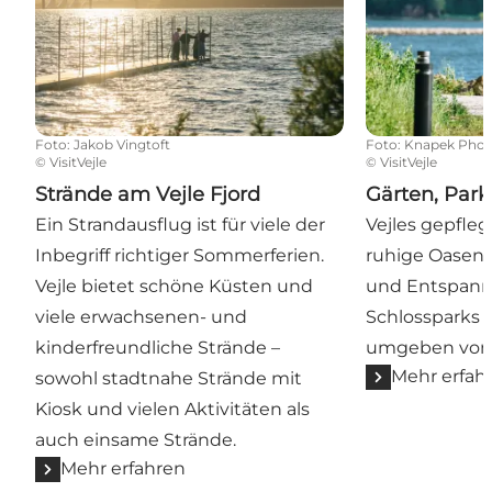
Foto
:
Jakob Vingtoft
Foto
:
Knapek Phot
©
VisitVejle
©
VisitVejle
Strände am Vejle Fjord
Gärten, Par
Ein Strandausflug ist für viele der
Vejles gepfleg
Inbegriff richtiger Sommerferien.
ruhige Oasen 
Vejle bietet schöne Küsten und
und Entspann
viele erwachsenen- und
Schlossparks 
kinderfreundliche Strände –
umgeben von 
Mehr erfah
sowohl stadtnahe Strände mit
Kiosk und vielen Aktivitäten als
auch einsame Strände.
Mehr erfahren