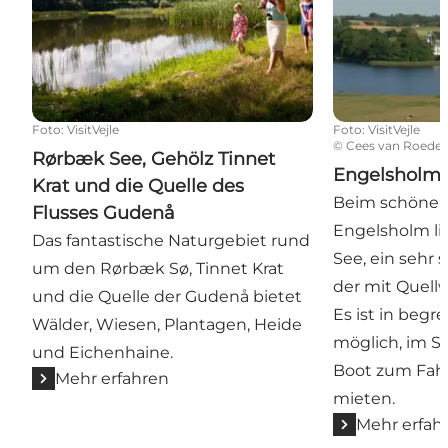
Foto
:
VisitVejle
Foto
:
VisitVejle
©
Cees van Roede
Rørbæk See, Gehölz Tinnet
Engelsholm 
Krat und die Quelle des
Beim schönen
Flusses Gudenå
Engelsholm li
Das fantastische Naturgebiet rund
See, ein sehr 
um den Rørbæk Sø, Tinnet Krat
der mit Quellw
und die Quelle der Gudenå bietet
Es ist in beg
Wälder, Wiesen, Plantagen, Heide
möglich, im S
und Eichenhaine.
Boot zum Fah
Mehr erfahren
mieten.
Mehr erfah