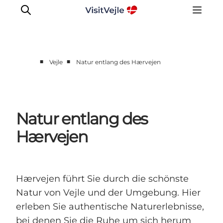
■
■
Vejle
Natur entlang des Hærvejen
Erlebnisse
Veranstaltungen
Reiseplanung
Natur entlang des
Inspiration
Hærvejen
Hærvejen führt Sie durch die schönste
Natur von Vejle und der Umgebung. Hier
erleben Sie authentische Naturerlebnisse,
bei denen Sie die Ruhe um sich herum