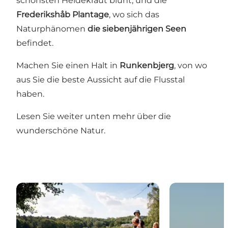
schönsten Heidekraut blüht, und die
Frederikshåb Plantage
, wo sich das
Naturphänomen
die siebenjährigen Seen
befindet.
Machen Sie einen Halt in
Runkenbjerg
, von wo
aus Sie die beste Aussicht auf die Flusstal
haben.
Lesen Sie weiter unten mehr über die
wunderschöne Natur.
Rørbæk See, Gehölz Tinnet Krat und die Quelle des
Engelsholm Se