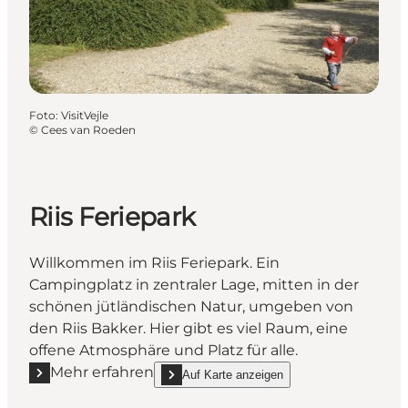
Foto
:
VisitVejle
©
Cees van Roeden
Riis Feriepark
Willkommen im Riis Feriepark. Ein
Campingplatz in zentraler Lage, mitten in der
schönen jütländischen Natur, umgeben von
den Riis Bakker. Hier gibt es viel Raum, eine
offene Atmosphäre und Platz für alle.
Mehr erfahren
Auf Karte anzeigen
Mehr erfahren "Riis Feriepark"
show Riis Feriepark on_map