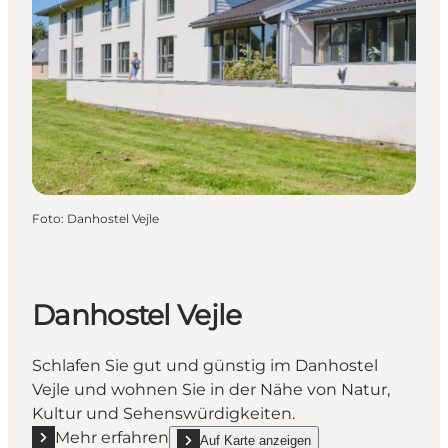
Foto
:
Danhostel Vejle
Danhostel Vejle
Schlafen Sie gut und günstig im Danhostel
Vejle und wohnen Sie in der Nähe von Natur,
Kultur und Sehenswürdigkeiten.
Mehr erfahren
Auf Karte anzeigen
Mehr erfahren "Danhostel Vejle"
show Danhostel Vejle on_map