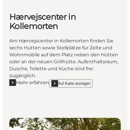
Hærvejscenter in
Kollemorten
Am Hærvejscenter in Kollemorten finden Sie
sechs Hütten sowie Stellplätze für Zelte und
Wohnmobile auf dem Platz neben den Hütten
oder an der neuen Grillhütte. Aufenthaltsraum,
Dusche, Toilette und Küche sind frei
zugänglich.
Mehr erfahren
Auf Karte anzeigen
Mehr erfahren "Hærvejscenter in Kollemorten"
show Hærvejscenter in Kollemorten on_map