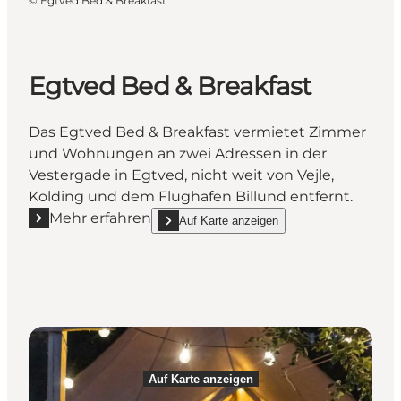
©
Egtved Bed & Breakfast
Egtved Bed & Breakfast
Das Egtved Bed & Breakfast vermietet Zimmer
und Wohnungen an zwei Adressen in der
Vestergade in Egtved, nicht weit von Vejle,
Kolding und dem Flughafen Billund entfernt.
Mehr erfahren
Auf Karte anzeigen
Mehr erfahren "Egtved Bed & Breakfast"
show Egtved Bed & Breakfast on_map
Auf Karte anzeigen