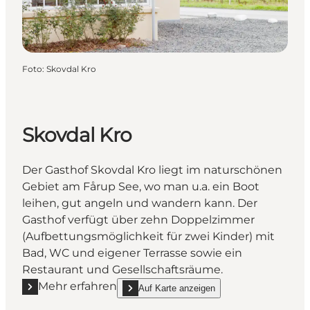
Foto
:
Skovdal Kro
Skovdal Kro
Der Gasthof Skovdal Kro liegt im naturschönen
Gebiet am Fårup See, wo man u.a. ein Boot
leihen, gut angeln und wandern kann. Der
Gasthof verfügt über zehn Doppelzimmer
(Aufbettungsmöglichkeit für zwei Kinder) mit
Bad, WC und eigener Terrasse sowie ein
Restaurant und Gesellschaftsräume.
Mehr erfahren
Auf Karte anzeigen
Mehr erfahren "Skovdal Kro"
show Skovdal Kro on_map