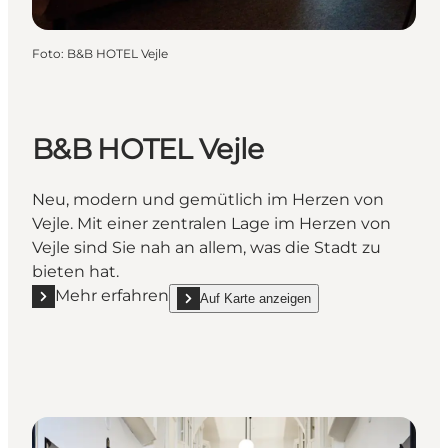
Foto
:
B&B HOTEL Vejle
B&B HOTEL Vejle
Neu, modern und gemütlich im Herzen von
Vejle. Mit einer zentralen Lage im Herzen von
Vejle sind Sie nah an allem, was die Stadt zu
bieten hat.
Mehr erfahren
Auf Karte anzeigen
Mehr erfahren "B&B HOTEL Vejle"
show B&B HOTEL Vejle on_map