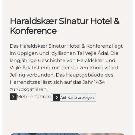
Haraldskær Sinatur Hotel &
Konference
Das Haraldskær Sinatur Hotel & Konferenz liegt
im üppigen und idyllischen Tal Vejle Ådal. Die
langjährige Geschichte von Haraldskær und
Vejle Ådal ist eng mit der stolzen Königsstadt
Jelling verbunden. Das Hauptgebäude des
Herrensitzes lässt sich auf das Jahr 1434
zurückdatieren.
Mehr erfahren
Auf Karte anzeigen
Mehr erfahren "Haraldskær Sinatur Hotel & Konfere
show Haraldskær Sinatur Hotel & Konference