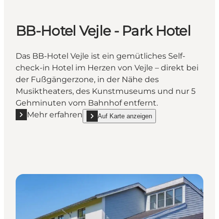
BB-Hotel Vejle - Park Hotel
Das BB-Hotel Vejle ist ein gemütliches Self-
check-in Hotel im Herzen von Vejle – direkt bei
der Fußgängerzone, in der Nähe des
Musiktheaters, des Kunstmuseums und nur 5
Gehminuten vom Bahnhof entfernt.
Mehr erfahren
Auf Karte anzeigen
Mehr erfahren "BB-Hotel Vejle - Park Hotel"
show BB-Hotel Vejle - Park Hotel on_map