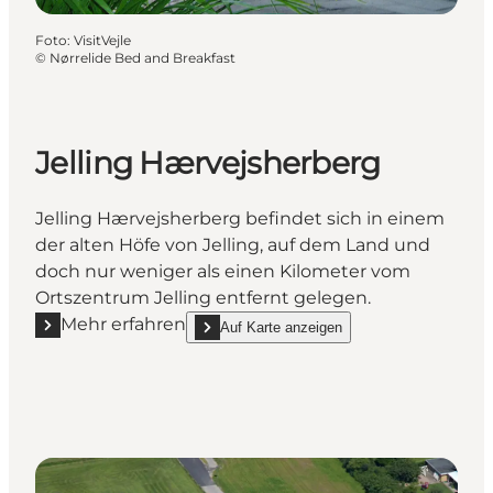
Foto
:
VisitVejle
©
Nørrelide Bed and Breakfast
Jelling Hærvejsherberg
Jelling Hærvejsherberg befindet sich in einem
der alten Höfe von Jelling, auf dem Land und
doch nur weniger als einen Kilometer vom
Ortszentrum Jelling entfernt gelegen.
Mehr erfahren
Auf Karte anzeigen
Mehr erfahren "Jelling Hærvejsherberg"
show Jelling Hærvejsherberg on_map