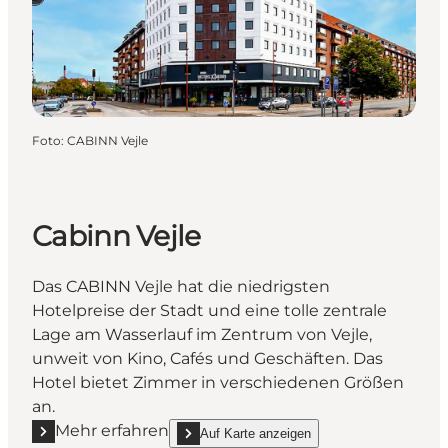
Foto
:
CABINN Vejle
Cabinn Vejle
Das CABINN Vejle hat die niedrigsten
Hotelpreise der Stadt und eine tolle zentrale
Lage am Wasserlauf im Zentrum von Vejle,
unweit von Kino, Cafés und Geschäften. Das
Hotel bietet Zimmer in verschiedenen Größen
an.
Mehr erfahren
Auf Karte anzeigen
Mehr erfahren "Cabinn Vejle"
show Cabinn Vejle on_map