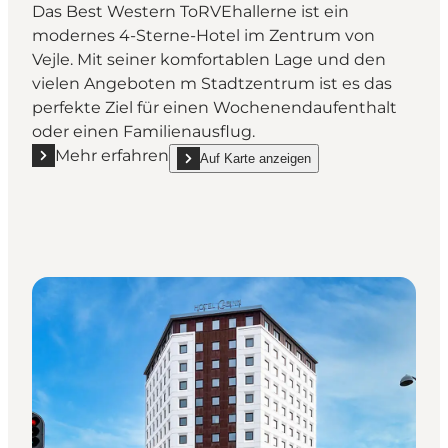
Das Best Western ToRVEhallerne ist ein
modernes 4-Sterne-Hotel im Zentrum von
Vejle. Mit seiner komfortablen Lage und den
vielen Angeboten m Stadtzentrum ist es das
perfekte Ziel für einen Wochenendaufenthalt
oder einen Familienausflug.
Mehr erfahren
Auf Karte anzeigen
Mehr erfahren "BEST WESTERN ToRVEhallerne"
show BEST WESTERN ToRVEhallerne on_ma