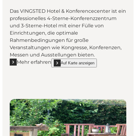
Das VINGSTED Hotel & Konferencecenter ist ein
professionelles 4-Sterne-Konferenzzentrum
und 3-Sterne-Hotel mit einer Fülle von
Einrichtungen, die optimale
Rahmenbedingungen für große
Veranstaltungen wie Kongresse, Konferenzen,
Messen und Ausstellungen bieten.
Mehr erfahren
Auf Karte anzeigen
Mehr erfahren "VINGSTED hotel & konferencecenter
show VINGSTED hotel & konferencecenter o