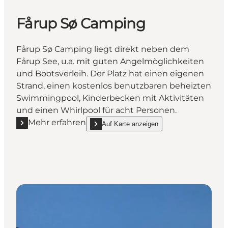
Fårup Sø Camping
Fårup Sø Camping liegt direkt neben dem
Fårup See, u.a. mit guten Angelmöglichkeiten
und Bootsverleih. Der Platz hat einen eigenen
Strand, einen kostenlos benutzbaren beheizten
Swimmingpool, Kinderbecken mit Aktivitäten
und einen Whirlpool für acht Personen.
Mehr erfahren
Auf Karte anzeigen
Mehr erfahren "Fårup Sø Camping"
show Fårup Sø Camping on_map