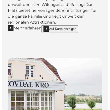
unweit der alten Wikingerstadt Jelling. Der
Platz bietet hervorragende Einrichtungen für
die ganze Familie und liegt unweit der
regionalen Attraktionen.
Mehr erfahren
Auf Karte anzeigen
Mehr erfahren "Jelling Familie Camping"
show Jelling Familie Camping on_map