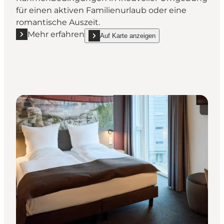
für einen aktiven Familienurlaub oder eine
romantische Auszeit.
Mehr erfahren
Auf Karte anzeigen
Mehr erfahren "Elisesminde"
show Elisesminde on_map