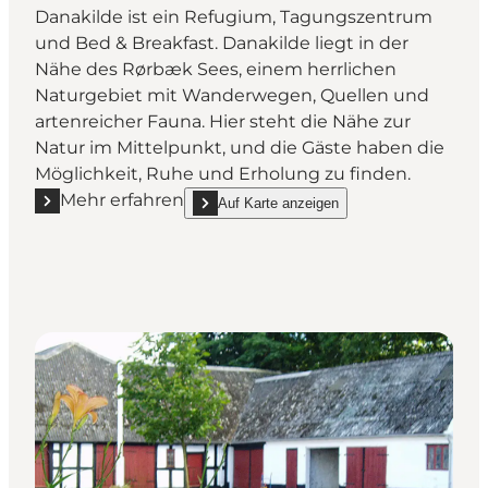
Danakilde ist ein Refugium, Tagungszentrum
und Bed & Breakfast. Danakilde liegt in der
Nähe des Rørbæk Sees, einem herrlichen
Naturgebiet mit Wanderwegen, Quellen und
artenreicher Fauna. Hier steht die Nähe zur
Natur im Mittelpunkt, und die Gäste haben die
Möglichkeit, Ruhe und Erholung zu finden.
Mehr erfahren
Auf Karte anzeigen
Mehr erfahren "Danakilde - Refugium und Bed & Bre
show Danakilde - Refugium und Bed & Breakf