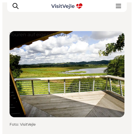
Touren auf eigene Faust
Erlebnisse
Veranstaltungen
Reiseplanung
Inspiration
Foto
:
VisitVejle