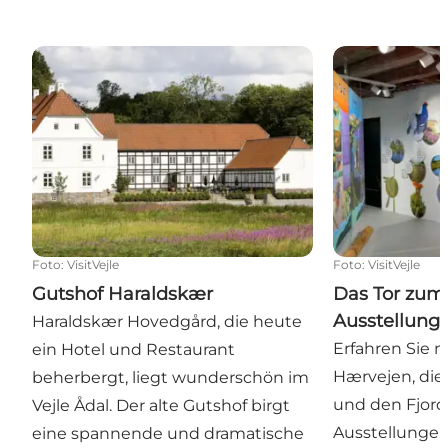
Gutshof Haraldskær
Das Tor zum Fl
Foto
:
VisitVejle
Foto
:
VisitVejle
Gutshof Haraldskær
Das Tor zum 
Ausstellung
Haraldskær Hovedgård, die heute
Erfahren Sie 
ein Hotel und Restaurant
Hærvejen, die 
beherbergt, liegt wunderschön im
und den Fjord
Vejle Ådal. Der alte Gutshof birgt
Ausstellungen
eine spannende und dramatische