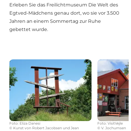
Erleben Sie das Freilichtmuseum Die Welt des
Egtved-Mädchens genau dort, wo sie vor 3.500
Jahren an einem Sommertag zur Ruhe
gebettet wurde.
Tørskind Kiesgrube: Landschaftsskulptur Robert Ja
Handelshaus 
Foto
:
Eliza Danesi
Foto
:
VisitVejle
©
Kunst von Robert Jacobsen und Jean
©
V. Jochumsen