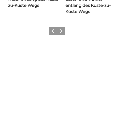
zu-Küste Wegs
entlang des Küste-zu-
Küste Wegs
Zurück
Weiter
Teilen Sie Ihre Momente in
Vejle mit uns