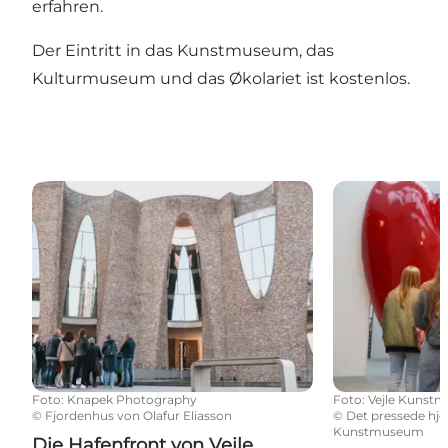
erfahren.
Der Eintritt in das Kunstmuseum, das
Kulturmuseum und das Økolariet ist kostenlos.
Die Hafenfront von Vejle
Vejle Kunst
Foto
:
Knapek Photography
Foto
:
Vejle Kunst
©
Fjordenhus von Olafur Eliasson
©
Det pressede hjer
Kunstmuseum
Die Hafenfront von Vejle