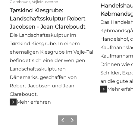
Clareboudt, VejleMuseerne
Handelshaus
Tørskind Kiesgrube:
Købmandsg
Landschaftsskulptur Robert
Das Handelsha
Jacobsen - Jean Clareboudt
Købmandsgård 
Die Landschaftsskulptur im
Handelshof, d
Tørskind Kiesgrube. In einem
Kaufmannslad
ehemaligen Kiesgrube im Vejle-Tal
Kaufmannsmu
befindet sich eine der wenigen
Drinnen wie d
Landschaftsskulpturen
Schilder, Exp
Dänemarks, geschaffen von
an die gute alt
Robert Jacobsen und Jean
Mehr erfah
Clareboudt.
Mehr erfahren
Zurück
Weiter