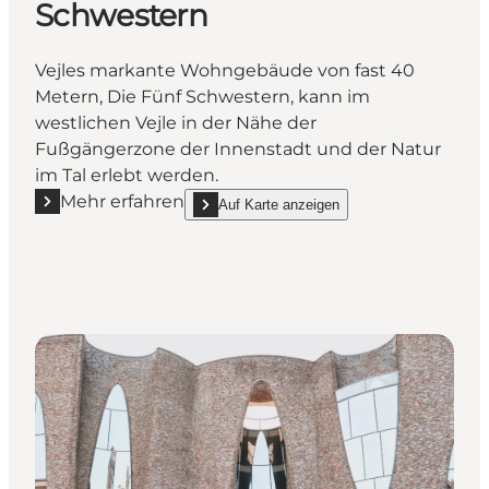
Schwestern
Vejles markante Wohngebäude von fast 40
Metern, Die Fünf Schwestern, kann im
westlichen Vejle in der Nähe der
Fußgängerzone der Innenstadt und der Natur
im Tal erlebt werden.
Mehr erfahren
Auf Karte anzeigen
Mehr erfahren "De Fem Søstre – die fünf Schwester
show De Fem Søstre – die fünf Schwestern o