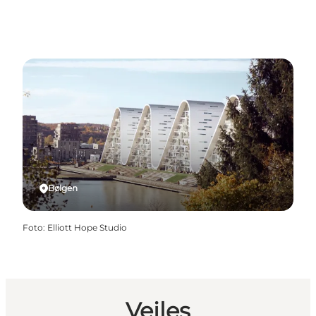
Bølgen
Foto
:
Elliott Hope Studio
Vejles