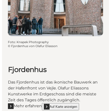
Foto
:
Knapek Photography
©
Fjordenhus von Olafur Eliasson
Fjordenhus
Das Fjordenhus ist das ikonische Bauwerk an
der Hafenfront von Vejle. Olafur Eliassons
Kunstwerke im Erdgeschoss sind die meiste
Zeit des Tages öffentlich zugänglich.
Mehr erfahren
Auf Karte anzeigen
Mehr erfahren "Fjordenhus"
show Fjordenhus on_map