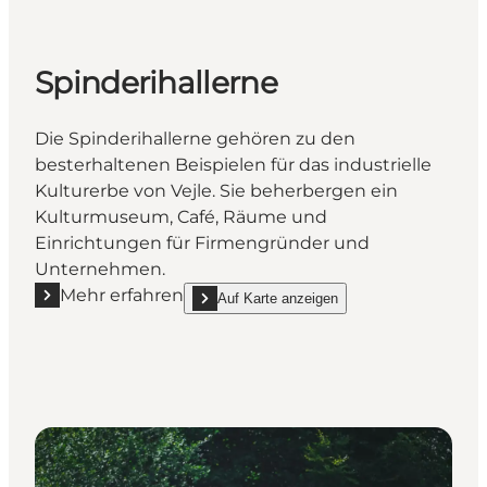
Spinderihallerne
Die Spinderihallerne gehören zu den
besterhaltenen Beispielen für das industrielle
Kulturerbe von Vejle. Sie beherbergen ein
Kulturmuseum, Café, Räume und
Einrichtungen für Firmengründer und
Unternehmen.
Mehr erfahren
Auf Karte anzeigen
Mehr erfahren "Spinderihallerne"
show Spinderihallerne on_map