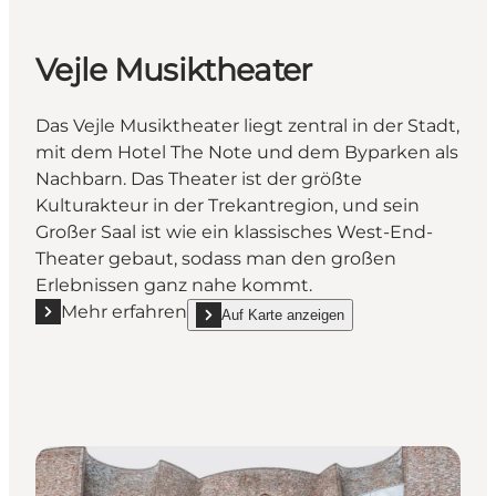
Vejle Musiktheater
Das Vejle Musiktheater liegt zentral in der Stadt,
mit dem Hotel The Note und dem Byparken als
Nachbarn. Das Theater ist der größte
Kulturakteur in der Trekantregion, und sein
Großer Saal ist wie ein klassisches West-End-
Theater gebaut, sodass man den großen
Erlebnissen ganz nahe kommt.
Mehr erfahren
Auf Karte anzeigen
Mehr erfahren "Vejle Musiktheater"
show Vejle Musiktheater on_map