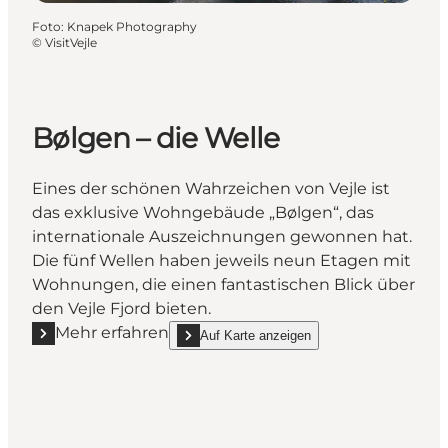
Foto
:
Knapek Photography
©
VisitVejle
Bølgen – die Welle
Eines der schönen Wahrzeichen von Vejle ist
das exklusive Wohngebäude „Bølgen“, das
internationale Auszeichnungen gewonnen hat.
Die fünf Wellen haben jeweils neun Etagen mit
Wohnungen, die einen fantastischen Blick über
den Vejle Fjord bieten.
Mehr erfahren
Auf Karte anzeigen
Mehr erfahren "Bølgen – die Welle"
show Bølgen – die Welle on_map