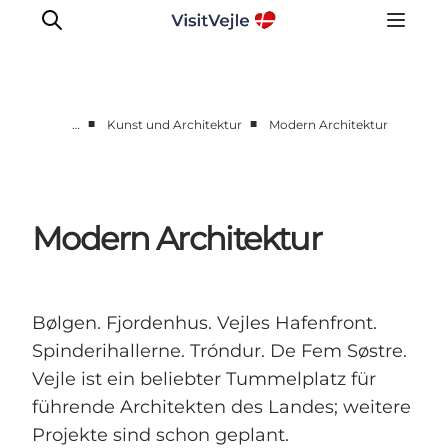
■
■
…
Kunst und Architektur
Modern Architektur
Erlebnisse
Veranstaltungen
Reiseplanung
Modern Architektur
Inspiration
Bølgen. Fjordenhus. Vejles Hafenfront.
Spinderihallerne. Tróndur. De Fem Søstre.
Vejle ist ein beliebter Tummelplatz für
führende Architekten des Landes; weitere
Projekte sind schon geplant.