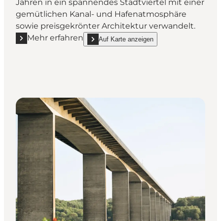
Jahren in ein spannendes Stadtviertel mit einer
gemütlichen Kanal- und Hafenatmosphäre
sowie preisgekrönter Architektur verwandelt.
Mehr erfahren
Auf Karte anzeigen
Mehr erfahren "Die Hafenfront von Vejle"
show Die Hafenfront von Vejle on_map