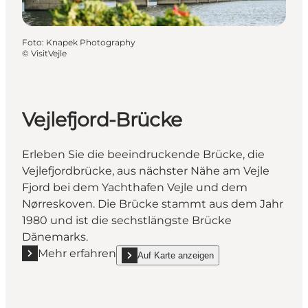
Foto
:
Knapek Photography
©
VisitVejle
Vejlefjord-Brücke
Erleben Sie die beeindruckende Brücke, die
Vejlefjordbrücke, aus nächster Nähe am Vejle
Fjord bei dem Yachthafen Vejle und dem
Nørreskoven. Die Brücke stammt aus dem Jahr
1980 und ist die sechstlängste Brücke
Dänemarks.
Mehr erfahren
Auf Karte anzeigen
Mehr erfahren "Vejlefjord-Brücke"
show Vejlefjord-Brücke on_map