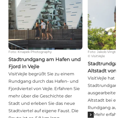
Foto
:
Knapek Photography
Foto
:
Jakob Vingto
©
VisitVejle
Stadtrundgang am Hafen und
Stadtrundga
Fjord in Vejle
Altstadt von 
VisitVejle begrüßt Sie zu einem
VisitVejle hat
Rundgang durch das Hafen- und
Stadtrundgang
Fjordviertel von Vejle. Erfahren Sie
ausgearbeitet
mehr über die Geschichte der
Altstadt bei 
Stadt und erleben Sie das neue
Rundgang auf 
Stadtviertel auf eigene Faust. Die
Mehr erfah