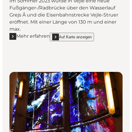
Im Sommer 2023 wurde in Vejle eine neue
Fußgänger-/Radbrücke über den Wasserlauf
Grejs Å und die Eisenbahnstrecke Vejle-Struer
eröffnet. Mit einer Länge von 130 m und einer
max.
Mehr erfahren
Auf Karte anzeigen
Mehr erfahren "Die Brücke über das Flusstal Grejsda
show Die Brücke über das Flusstal Grejsdale