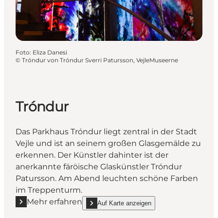
Foto
:
Eliza Danesi
©
Tróndur von Tróndur Sverri Patursson, VejleMuseerne
Tróndur
Das Parkhaus Tróndur liegt zentral in der Stadt
Vejle und ist an seinem großen Glasgemälde zu
erkennen. Der Künstler dahinter ist der
anerkannte färöische Glaskünstler Tróndur
Patursson. Am Abend leuchten schöne Farben
im Treppenturm.
Mehr erfahren
Auf Karte anzeigen
Mehr erfahren "Tróndur"
show Tróndur on_map