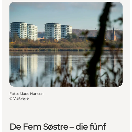
Foto
:
Mads Hansen
©
VisitVejle
De Fem Søstre – die fünf